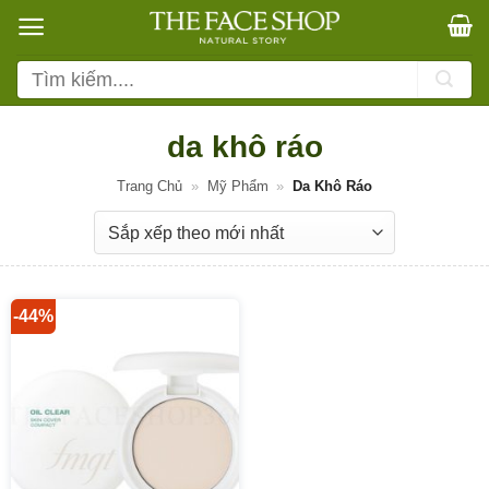
Bỏ
qua
nội
Tìm
dung
kiếm:
da khô ráo
Trang Chủ
»
Mỹ Phẩm
»
Da Khô Ráo
-44%