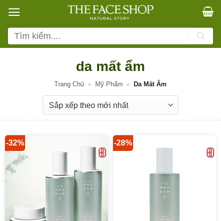
Bỏ
qua
nội
Tìm
dung
kiếm:
da mất ẩm
Trang Chủ
»
Mỹ Phẩm
»
Da Mất Ẩm
-32%
-28%