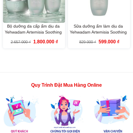
Bộ dưỡng da cấp ẩm dịu da
Sữa dưỡng ẩm làm dịu da
Yehwadam Artemisia Soothing
Yehwadam Artemisia Soothing
Moisturizing The Face Shop
Moisturizing Emulsion (160ml)
Giá
Giá
Giá
Giá
1.800.000
₫
599.000
₫
2.657.000
₫
829.000
₫
(3SP)
gốc
hiện
gốc
hiện
là:
tại
là:
tại
2.657.000 ₫.
là:
829.000 ₫.
là:
1.800.000 ₫.
599.000
Quy Trình Đặt Mua Hàng Online