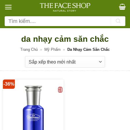
Bỏ
qua
nội
Tìm
dung
kiếm:
da nhạy cảm săn chắc
Trang Chủ
»
Mỹ Phẩm
»
Da Nhạy Cảm Săn Chắc
-36%