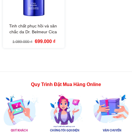
Tinh chất phục hồi và săn
chắc da Dr. Belmeur Cica
Peptite Ampoule (50ml)
Giá
Giá
699.000
₫
1.089.000
₫
gốc
hiện
là:
tại
1.089.000 ₫.
là:
699.000 ₫.
Quy Trình Đặt Mua Hàng Online