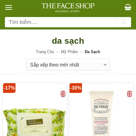
Bỏ
qua
nội
Tìm
dung
kiếm:
da sạch
Trang Chủ
»
Mỹ Phẩm
»
Da Sạch
-17%
-30%