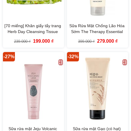
[70 miếng] Khăn giấy tẩy trang
Sữa Rửa Mặt Chống Lão Hóa
Herb Day Cleansing Tissue
Sớm The Therapy Essential
The Face Shop
Foaming Cleanser
Giá
Giá
Giá
Giá
199.000
₫
279.000
₫
239.000
₫
399.000
₫
gốc
hiện
gốc
hiện
là:
tại
là:
tại
239.000 ₫.
là:
399.000 ₫.
là:
199.000 ₫.
279.000
-27%
-32%
Sữa rửa mặt Jeju Volcanic
Sữa rửa mặt Gạo (có hạt)