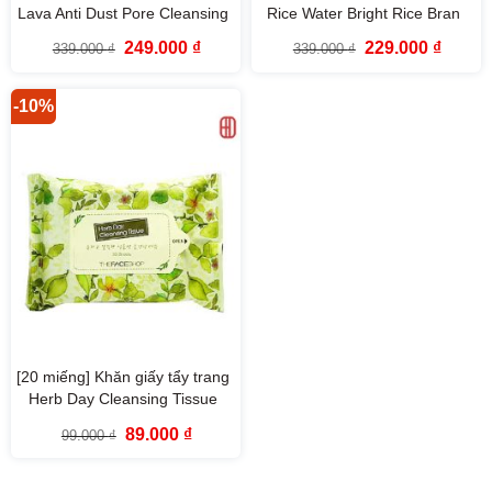
Lava Anti Dust Pore Cleansing
Rice Water Bright Rice Bran
Foam The Face Shop (140ml)
Cleansing Foam The Face
Giá
Giá
Giá
Giá
249.000
₫
229.000
₫
339.000
₫
339.000
₫
Shop (150ml)
gốc
hiện
gốc
hiện
là:
tại
là:
tại
339.000 ₫.
là:
339.000 ₫.
là:
249.000 ₫.
229.000
-10%
[20 miếng] Khăn giấy tẩy trang
Herb Day Cleansing Tissue
The Face Shop
Giá
Giá
89.000
₫
99.000
₫
gốc
hiện
là:
tại
99.000 ₫.
là:
89.000 ₫.