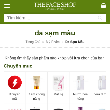
Bỏ
qua
nội
Tìm
dung
kiếm:
da sạm màu
Trang Chủ
»
Mỹ Phẩm
»
Da Sạm Màu
Không tìm thấy sản phẩm nào khớp với lựa chọn của bạn.
Chuyên mục
Khuyến
Kem chống
Mặt nạ
Nước hoa
Sữa dưỡn
mãi
nắng
hồng