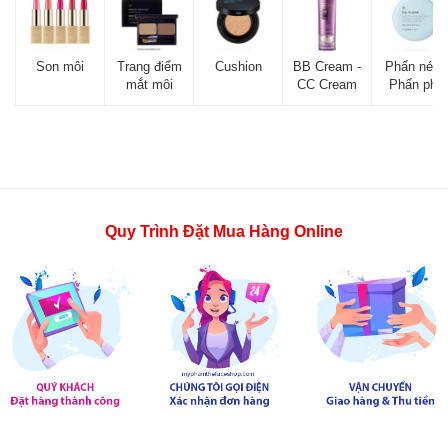
Son môi
Trang điểm
Cushion
BB Cream -
Phấn nén -
mắt môi
CC Cream
Phấn phủ
Quy Trình Đặt Mua Hàng Online