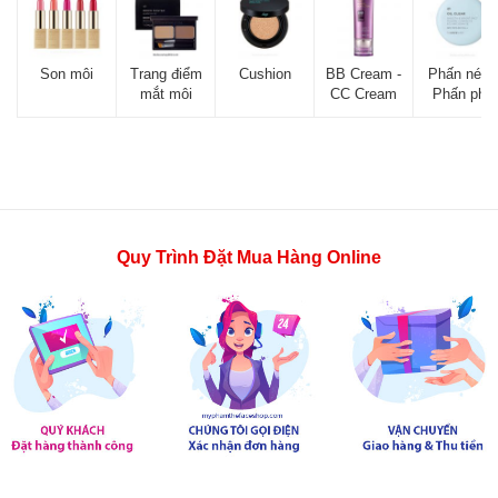
Son môi
Trang điểm
Cushion
BB Cream -
Phấn nén -
mắt môi
CC Cream
Phấn phủ
Quy Trình Đặt Mua Hàng Online