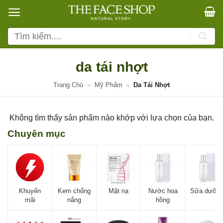
Bỏ
qua
nội
Tìm
dung
kiếm:
da tái nhợt
Trang Chủ
»
Mỹ Phẩm
»
Da Tái Nhợt
Không tìm thấy sản phẩm nào khớp với lựa chọn của bạn.
Chuyên mục
Khuyến
Kem chống
Mặt nạ
Nước hoa
Sữa dưỡn
mãi
nắng
hồng