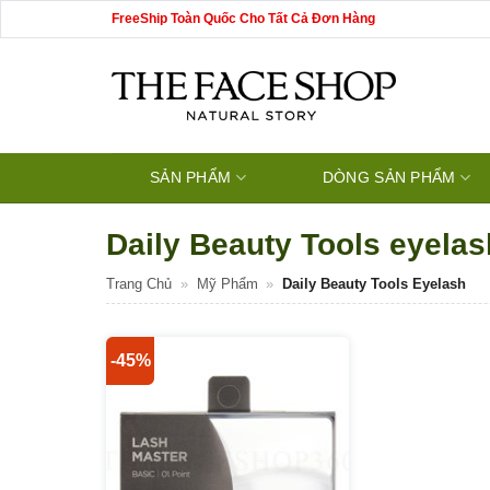
Bỏ
FreeShip Toàn Quốc Cho Tất Cả Đơn Hàng
qua
nội
dung
SẢN PHẨM
DÒNG SẢN PHẨM
Daily Beauty Tools eyelas
Trang Chủ
»
Mỹ Phẩm
»
Daily Beauty Tools Eyelash
-45%