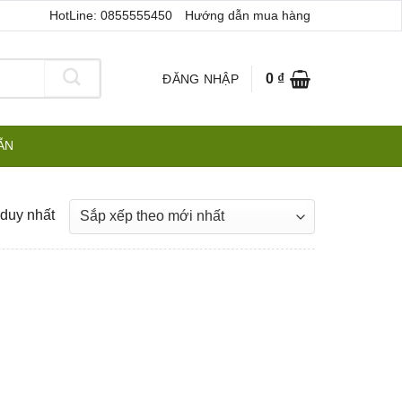
HotLine: 0855555450
Hướng dẫn mua hàng
0
₫
ĐĂNG NHẬP
ẪN
 duy nhất