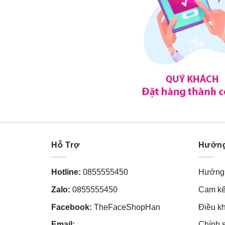
Hỗ Trợ
Hướn
Hotline:
0855555450
Hướng 
Zalo:
0855555450
Cam kế
Facebook:
TheFaceShopHan
Điều k
Email:
Chính 