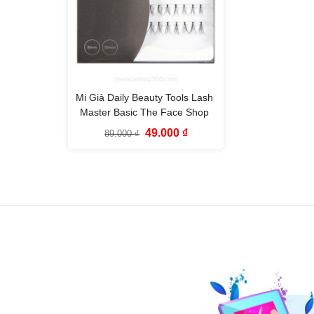
Mi Giả Daily Beauty Tools Lash
Master Basic The Face Shop
Giá
Giá
49.000
₫
89.000
₫
gốc
hiện
là:
tại
89.000 ₫.
là:
49.000 ₫.