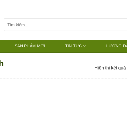
Tìm
kiếm:
SẢN PHẨM MỚI
TIN TỨC
HƯỚNG D
h
Hiển thị kết quả