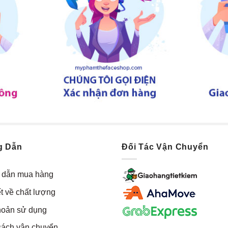
g Dẫn
Đối Tác Vận Chuyển
dẫn mua hàng
t về chất lượng
hoản sử dụng
sách vận chuyển