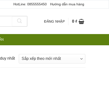
HotLine: 0855555450
Hướng dẫn mua hàng
0
₫
ĐĂNG NHẬP
ẪN
 duy nhất