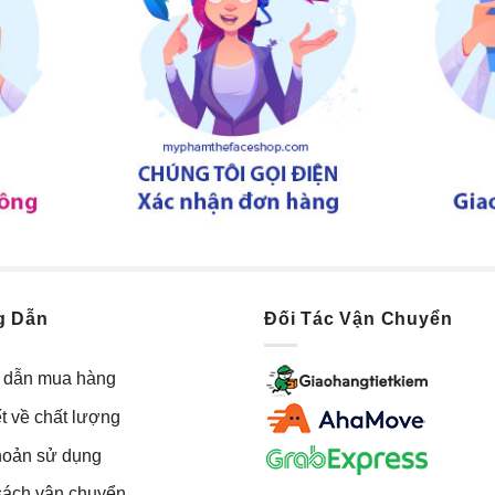
g Dẫn
Đối Tác Vận Chuyển
dẫn mua hàng
t về chất lượng
hoản sử dụng
sách vận chuyển