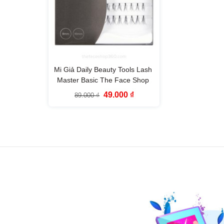
Mi Giả Daily Beauty Tools Lash
Master Basic The Face Shop
Giá
Giá
49.000
₫
89.000
₫
gốc
hiện
là:
tại
89.000 ₫.
là:
49.000 ₫.