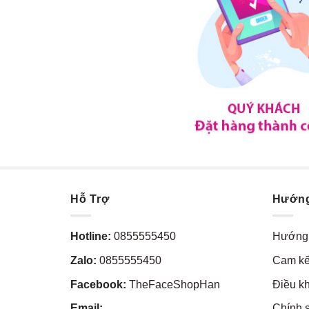
Hỗ Trợ
Hướn
Hotline:
0855555450
Hướng 
Zalo:
0855555450
Cam kế
Facebook:
TheFaceShopHan
Điều k
Email:
Chính 