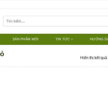
Tìm
kiếm:
SẢN PHẨM MỚI
TIN TỨC
HƯỚNG D
hỏ
Hiển thị kết quả