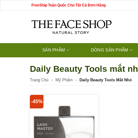
Bỏ
FreeShip Toàn Quốc Cho Tất Cả Đơn Hàng
qua
nội
dung
SẢN PHẨM
DÒNG SẢN PHẨM
Daily Beauty Tools mắt n
Trang Chủ
»
Mỹ Phẩm
»
Daily Beauty Tools Mắt Nhỏ
-45%