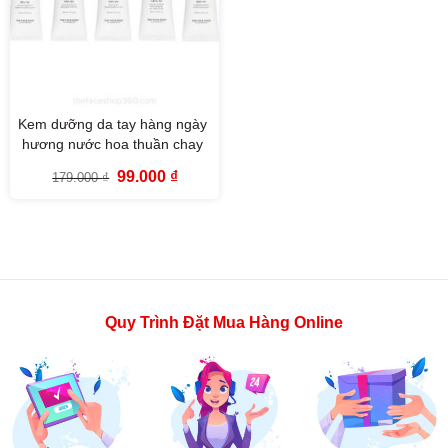
Kem dưỡng da tay hàng ngày
hương nước hoa thuần chay
Daily Moment Vegan Hand
Giá
Giá
99.000
₫
179.000
₫
Cream The Face Shop 30ml
gốc
hiện
là:
tại
179.000 ₫.
là:
99.000 ₫.
Quy Trình Đặt Mua Hàng Online