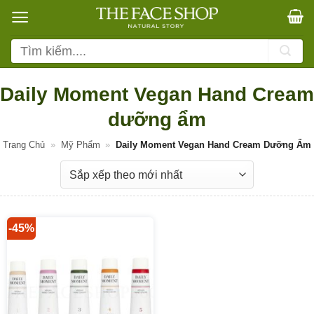
Bỏ
qua
nội
Tìm
dung
kiếm:
Daily Moment Vegan Hand Cream
dưỡng ẩm
Trang Chủ
»
Mỹ Phẩm
»
Daily Moment Vegan Hand Cream Dưỡng Ẩm
-45%