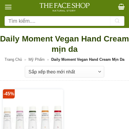
Bỏ
qua
nội
Tìm
dung
kiếm:
Daily Moment Vegan Hand Cream
mịn da
Trang Chủ
»
Mỹ Phẩm
»
Daily Moment Vegan Hand Cream Mịn Da
-45%