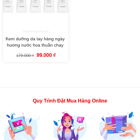
Kem dưỡng da tay hàng ngày
hương nước hoa thuần chay
Daily Moment Vegan Hand
Giá
Giá
99.000
₫
179.000
₫
Cream The Face Shop 30ml
gốc
hiện
là:
tại
179.000 ₫.
là:
99.000 ₫.
Quy Trình Đặt Mua Hàng Online