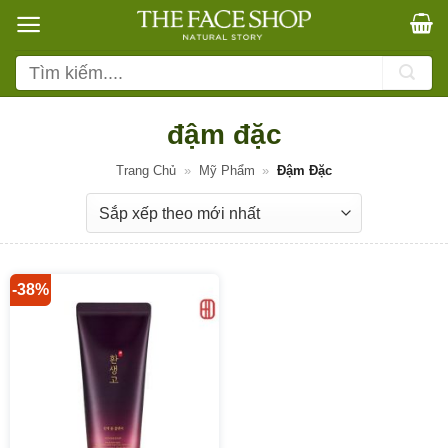
Bỏ
qua
nội
Tìm
dung
kiếm:
đậm đặc
Trang Chủ
»
Mỹ Phẩm
»
Đậm Đặc
-38%