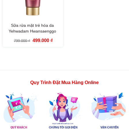
Sữa rửa mặt trẻ hóa da
Yehwadam Hwansaenggo
Serum Infused Foaming
Giá
Giá
499.000
₫
799.000
₫
Cleanser The Face Shop
gốc
hiện
là:
tại
(150ml)
799.000 ₫.
là:
499.000 ₫.
Quy Trình Đặt Mua Hàng Online