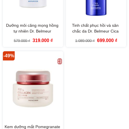
Dưỡng môi căng mọng hồng
Tinh chất phục hồi và săn
tự nhiên Dr. Belmeur
chắc da Dr. Belmeur Cica
Advanced Pink Lipcerin 15ml
Peptite Ampoule (50ml)
Giá
Giá
Giá
Giá
319.000
₫
699.000
₫
579.000
₫
1.089.000
₫
gốc
hiện
gốc
hiện
là:
tại
là:
tại
579.000 ₫.
là:
1.089.000 ₫.
là:
319.000 ₫.
699.00
-49%
Kem dưỡng mắt Pomegranate