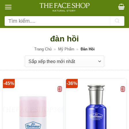
Bỏ
qua
nội
Tìm
dung
kiếm:
đàn hồi
Trang Chủ
»
Mỹ Phẩm
»
Đàn Hồi
-45%
-36%