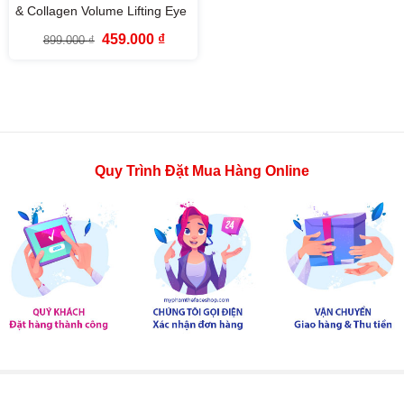
& Collagen Volume Lifting Eye
Cream The Face Shop 50ml
Giá
Giá
459.000
₫
899.000
₫
gốc
hiện
là:
tại
899.000 ₫.
là:
459.000 ₫.
Quy Trình Đặt Mua Hàng Online