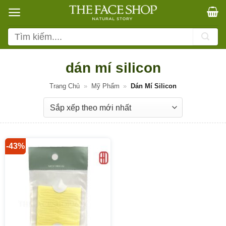
Bỏ
qua
nội
Tìm
dung
kiếm:
dán mí silicon
Trang Chủ
»
Mỹ Phẩm
»
Dán Mí Silicon
-43%