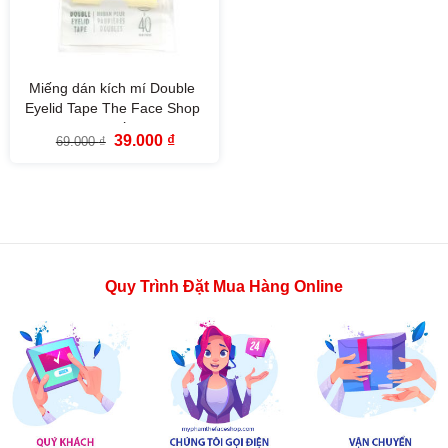
Miếng dán kích mí Double
Eyelid Tape The Face Shop
(40 miếng)
Giá
Giá
39.000
₫
69.000
₫
gốc
hiện
là:
tại
69.000 ₫.
là:
39.000 ₫.
Quy Trình Đặt Mua Hàng Online