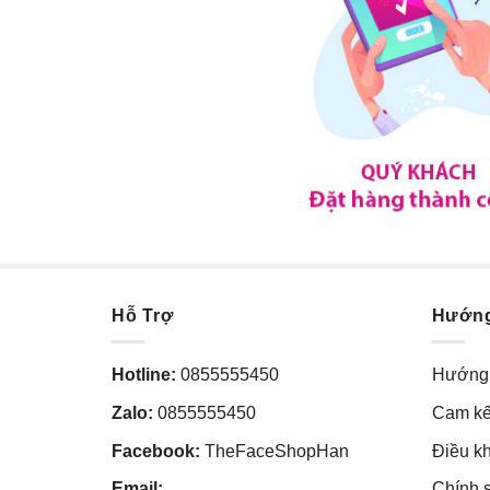
Hỗ Trợ
Hướn
Hotline:
0855555450
Hướng 
Zalo:
0855555450
Cam kế
Facebook:
TheFaceShopHan
Điều k
Email:
Chính 