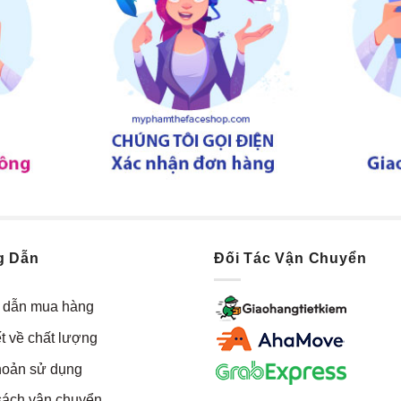
g Dẫn
Đối Tác Vận Chuyển
dẫn mua hàng
t về chất lượng
hoản sử dụng
sách vận chuyển