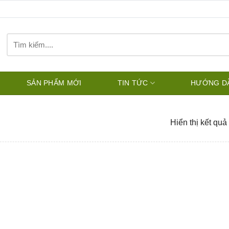
Tìm
kiếm:
SẢN PHẨM MỚI
TIN TỨC
HƯỚNG D
Hiển thị kết quả