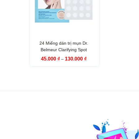
24 Miếng dán trị mụn Dr.
Belmeur Clarifying Spot
Soothing Patches The Face
Khoảng
45.000
₫
130.000
₫
–
Shop
giá:
từ
45.000 ₫
đến
130.000 ₫