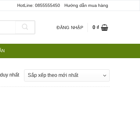
HotLine: 0855555450
Hướng dẫn mua hàng
0
₫
ĐĂNG NHẬP
ẪN
 duy nhất