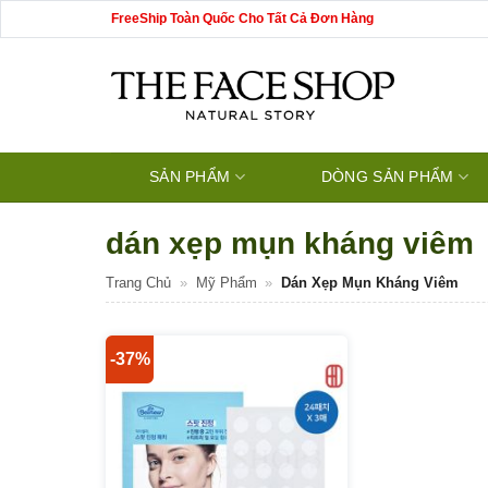
Bỏ
FreeShip Toàn Quốc Cho Tất Cả Đơn Hàng
qua
nội
dung
SẢN PHẨM
DÒNG SẢN PHẨM
dán xẹp mụn kháng viêm
Trang Chủ
»
Mỹ Phẩm
»
Dán Xẹp Mụn Kháng Viêm
-37%