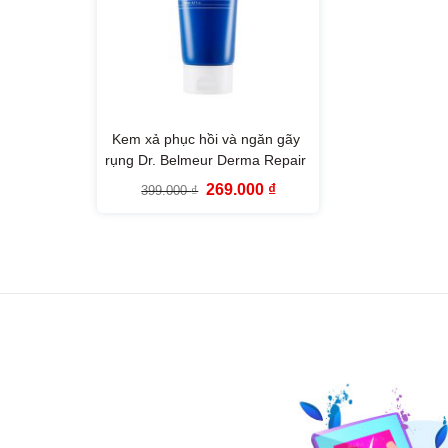
Kem xả phục hồi và ngăn gãy
rụng Dr. Belmeur Derma Repair
Treatment The Face Shop
Giá
Giá
269.000
₫
399.000
₫
(200ml)
gốc
hiện
là:
tại
399.000 ₫.
là:
269.000 ₫.