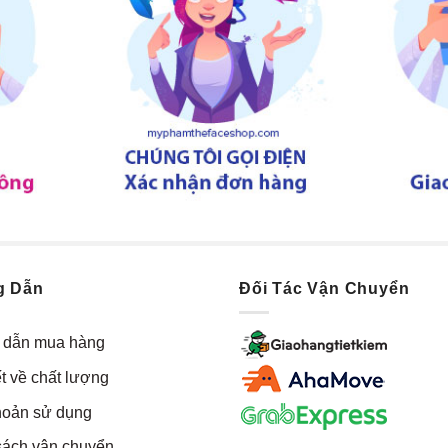
g Dẫn
Đối Tác Vận Chuyển
dẫn mua hàng
t về chất lượng
hoản sử dụng
sách vận chuyển