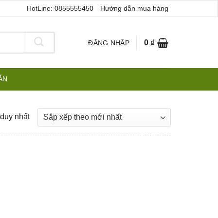
HotLine: 0855555450
Hướng dẫn mua hàng
0
₫
ĐĂNG NHẬP
ẪN
 duy nhất