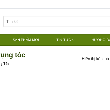
Tìm
kiếm:
SẢN PHẨM MỚI
TIN TỨC
HƯỚNG D
rụng tóc
Hiển thị kết quả
ng Tóc