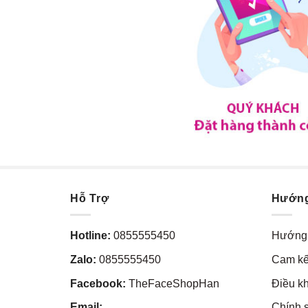
Hỗ Trợ
Hướn
Hotline:
0855555450
Hướng 
Zalo:
0855555450
Cam kế
Facebook:
TheFaceShopHan
Điều k
Email:
Chính 