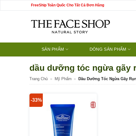
Bỏ
FreeShip Toàn Quốc Cho Tất Cả Đơn Hàng
qua
nội
dung
SẢN PHẨM
DÒNG SẢN PHẨM
dầu dưỡng tóc ngừa gãy 
Trang Chủ
»
Mỹ Phẩm
»
Dầu Dưỡng Tóc Ngừa Gãy Rụ
-33%