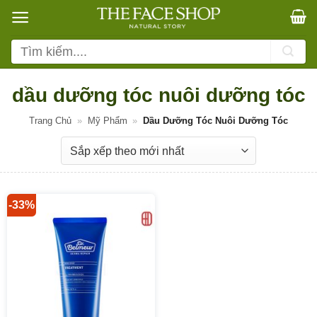
Bỏ
qua
nội
Tìm
dung
kiếm:
dầu dưỡng tóc nuôi dưỡng tóc
Trang Chủ
»
Mỹ Phẩm
»
Dầu Dưỡng Tóc Nuôi Dưỡng Tóc
-33%