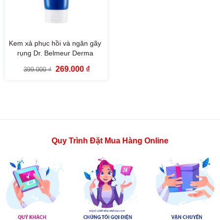
Kem xả phục hồi và ngăn gãy
rụng Dr. Belmeur Derma
Repair Treatment The Face
Giá
Giá
269.000
₫
399.000
₫
Shop (200ml)
gốc
hiện
là:
tại
399.000 ₫.
là:
269.000 ₫.
Quy Trình Đặt Mua Hàng Online