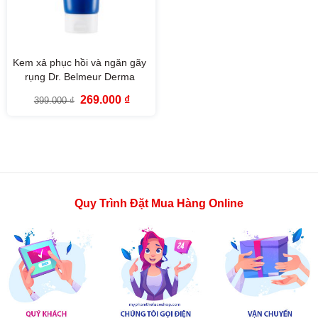
Kem xả phục hồi và ngăn gãy
rụng Dr. Belmeur Derma
Repair Treatment The Face
Giá
Giá
269.000
₫
399.000
₫
Shop (200ml)
gốc
hiện
là:
tại
399.000 ₫.
là:
269.000 ₫.
Quy Trình Đặt Mua Hàng Online