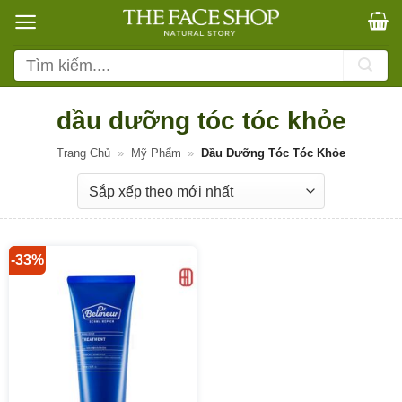
Bỏ
qua
nội
Tìm
dung
kiếm:
dầu dưỡng tóc tóc khỏe
Trang Chủ
»
Mỹ Phẩm
»
Dầu Dưỡng Tóc Tóc Khỏe
-33%