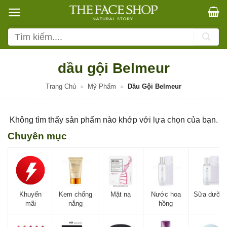
Bỏ
qua
nội
Tìm
dung
kiếm:
dầu gội Belmeur
Trang Chủ
»
Mỹ Phẩm
»
Dầu Gội Belmeur
Không tìm thấy sản phẩm nào khớp với lựa chọn của bạn.
Chuyên mục
Khuyến
Kem chống
Mặt nạ
Nước hoa
Sữa dưỡn
mãi
nắng
hồng