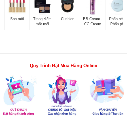
Son môi
Trang điểm
Cushion
BB Cream -
Phấn nén -
mắt môi
CC Cream
Phấn phủ
Quy Trình Đặt Mua Hàng Online