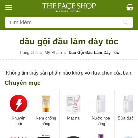
Bỏ
qua
nội
Tìm
dung
kiếm:
dầu gội đầu làm dày tóc
Trang Chủ
»
Mỹ Phẩm
»
Dầu Gội Đầu Làm Dày Tóc
Không tìm thấy sản phẩm nào khớp với lựa chọn của bạn.
Chuyên mục
Khuyến
Kem chống
Mặt nạ
Nước hoa
Sữa dưỡn
mãi
nắng
hồng