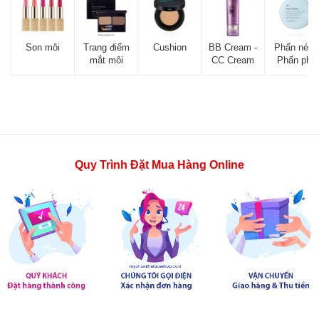
Son môi
Trang điểm
Cushion
BB Cream -
Phấn nén -
mắt môi
CC Cream
Phấn phủ
Quy Trình Đặt Mua Hàng Online