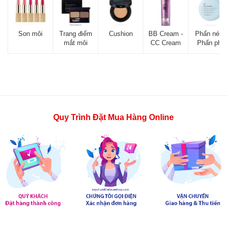
Son môi
Trang điểm
Cushion
BB Cream -
Phấn nén -
mắt môi
CC Cream
Phấn phủ
Quy Trình Đặt Mua Hàng Online