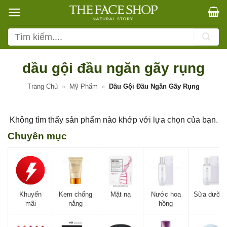
Bỏ
qua
nội
Tìm
dung
kiếm:
dầu gội đầu ngăn gãy rụng
Trang Chủ
»
Mỹ Phẩm
»
Dầu Gội Đầu Ngăn Gãy Rụng
Không tìm thấy sản phẩm nào khớp với lựa chọn của bạn.
Chuyên mục
Khuyến
Kem chống
Mặt nạ
Nước hoa
Sữa dưỡn
mãi
nắng
hồng