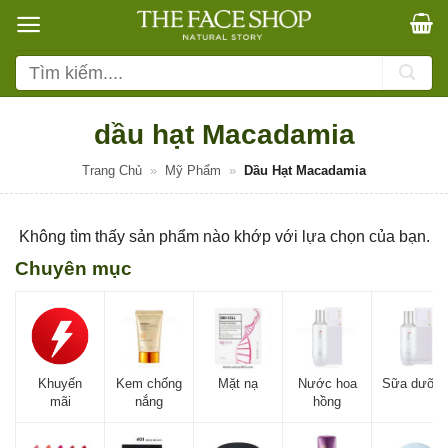
Bỏ
qua
nội
Tìm
dung
kiếm:
dầu hạt Macadamia
Trang Chủ
»
Mỹ Phẩm
»
Dầu Hạt Macadamia
Không tìm thấy sản phẩm nào khớp với lựa chọn của bạn.
Chuyên mục
Khuyến
Kem chống
Mặt nạ
Nước hoa
Sữa dưỡn
mãi
nắng
hồng