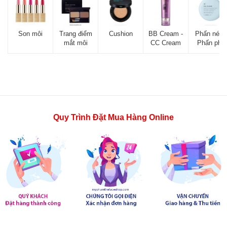
Son môi
Trang điểm
Cushion
BB Cream -
Phấn nén -
mắt môi
CC Cream
Phấn phủ
Quy Trình Đặt Mua Hàng Online