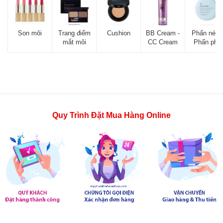
Son môi
Trang điểm
Cushion
BB Cream -
Phấn nén -
mắt môi
CC Cream
Phấn phủ
Quy Trình Đặt Mua Hàng Online