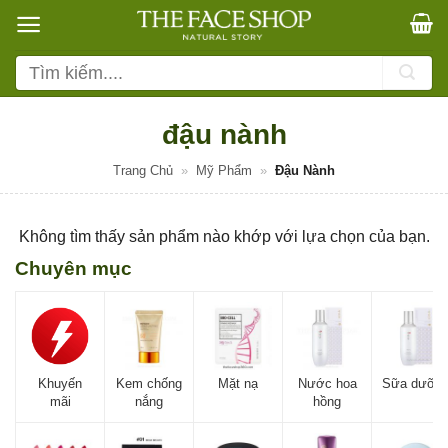
Bỏ
qua
nội
Tìm
dung
kiếm:
đậu nành
Trang Chủ
»
Mỹ Phẩm
»
Đậu Nành
Không tìm thấy sản phẩm nào khớp với lựa chọn của bạn.
Chuyên mục
Khuyến
Kem chống
Mặt nạ
Nước hoa
Sữa dưỡn
mãi
nắng
hồng