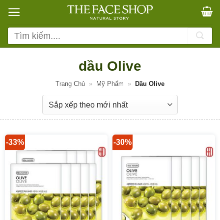
Bỏ
qua
nội
Tìm
dung
kiếm:
dầu Olive
Trang Chủ
»
Mỹ Phẩm
»
Dầu Olive
-33%
-30%