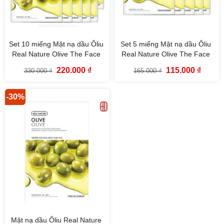
Set 10 miếng Mặt nạ dầu Ôliu
Set 5 miếng Mặt nạ dầu Ôliu
Real Nature Olive The Face
Real Nature Olive The Face
Shop
Shop
Giá
Giá
Giá
Giá
220.000
₫
115.000
₫
330.000
₫
165.000
₫
gốc
hiện
gốc
hiện
là:
tại
là:
tại
330.000 ₫.
là:
165.000 ₫.
là:
220.000 ₫.
115.000
-30%
Mặt nạ dầu Ôliu Real Nature