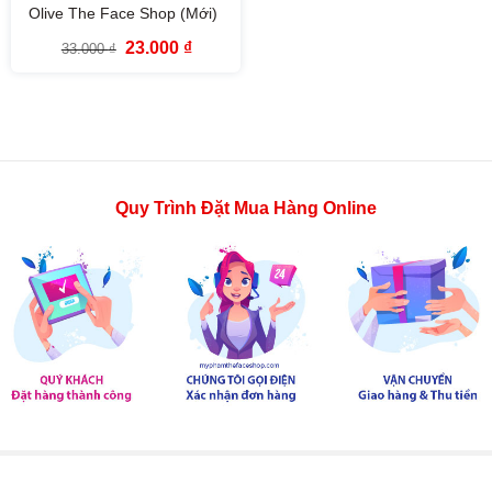
Olive The Face Shop (Mới)
Giá
Giá
23.000
₫
33.000
₫
gốc
hiện
là:
tại
33.000 ₫.
là:
23.000 ₫.
Quy Trình Đặt Mua Hàng Online