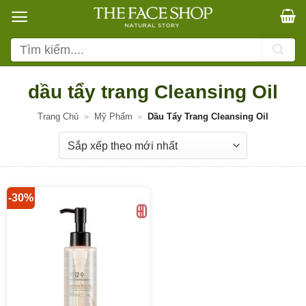
Bỏ
qua
nội
Tìm
dung
kiếm:
dầu tẩy trang Cleansing Oil
Trang Chủ
»
Mỹ Phẩm
»
Dầu Tẩy Trang Cleansing Oil
-30%