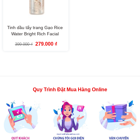
Tinh dầu tẩy trang Gạo Rice
Water Bright Rich Facial
Cleansing Oil The Face Shop
Giá
Giá
279.000
₫
399.000
₫
(150ml)
gốc
hiện
là:
tại
399.000 ₫.
là:
279.000 ₫.
Quy Trình Đặt Mua Hàng Online