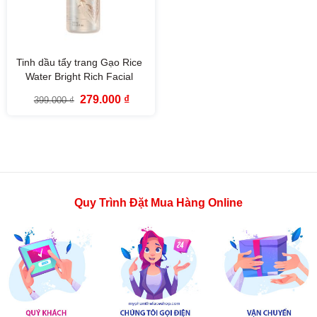
Tinh dầu tẩy trang Gạo Rice
Water Bright Rich Facial
Cleansing Oil The Face Shop
Giá
Giá
279.000
₫
399.000
₫
(150ml)
gốc
hiện
là:
tại
399.000 ₫.
là:
279.000 ₫.
Quy Trình Đặt Mua Hàng Online