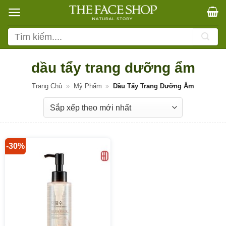
Bỏ
qua
nội
Tìm
dung
kiếm:
dầu tẩy trang dưỡng ẩm
Trang Chủ
»
Mỹ Phẩm
»
Dầu Tẩy Trang Dưỡng Ẩm
-30%