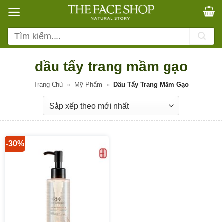
Bỏ
qua
nội
Tìm
dung
kiếm:
dầu tẩy trang mầm gạo
Trang Chủ
»
Mỹ Phẩm
»
Dầu Tẩy Trang Mầm Gạo
-30%