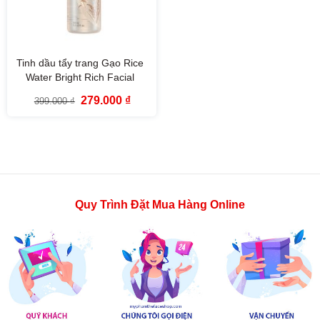
Tinh dầu tẩy trang Gạo Rice
Water Bright Rich Facial
Cleansing Oil The Face Shop
Giá
Giá
279.000
₫
399.000
₫
(150ml)
gốc
hiện
là:
tại
399.000 ₫.
là:
279.000 ₫.
Quy Trình Đặt Mua Hàng Online