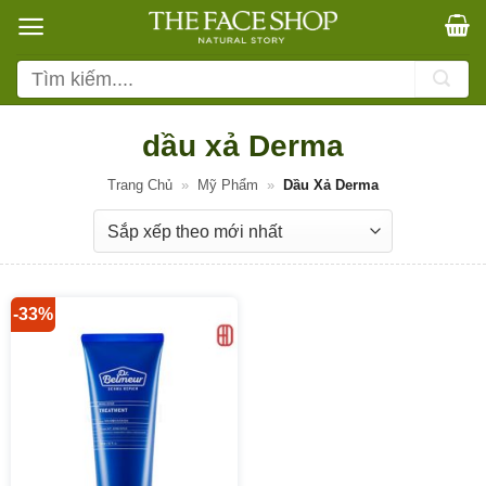
Bỏ
qua
nội
Tìm
dung
kiếm:
dầu xả Derma
Trang Chủ
»
Mỹ Phẩm
»
Dầu Xả Derma
-33%