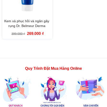
Kem xả phục hồi và ngăn gãy
rụng Dr. Belmeur Derma
Repair Treatment The Face
Giá
Giá
269.000
₫
399.000
₫
Shop (200ml)
gốc
hiện
là:
tại
399.000 ₫.
là:
269.000 ₫.
Quy Trình Đặt Mua Hàng Online