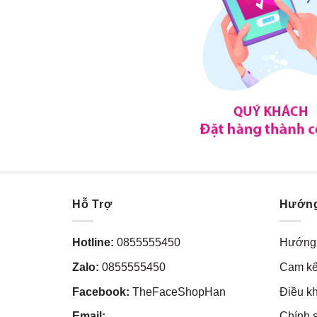
Hỗ Trợ
Hướn
Hotline:
0855555450
Hướng 
Zalo:
0855555450
Cam kế
Facebook:
TheFaceShopHan
Điều k
Email:
Chính 