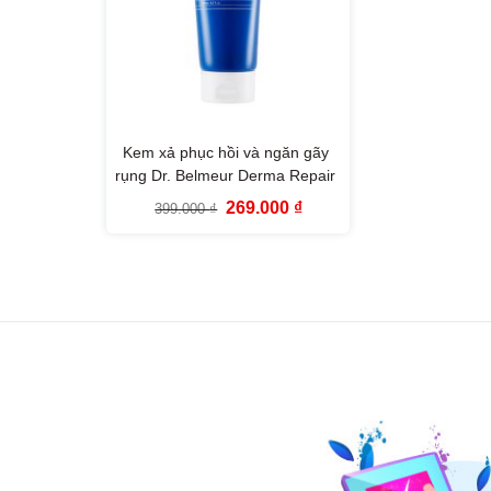
Kem xả phục hồi và ngăn gãy
rụng Dr. Belmeur Derma Repair
Treatment The Face Shop
Giá
Giá
269.000
₫
399.000
₫
(200ml)
gốc
hiện
là:
tại
399.000 ₫.
là:
269.000 ₫.