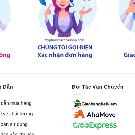
g Dẫn
Đối Tác Vận Chuyển
dẫn mua hàng
t về chất lượng
hoản sử dụng
sách vận chuyển