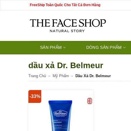
Bỏ
FreeShip Toàn Quốc Cho Tất Cả Đơn Hàng
qua
nội
dung
SẢN PHẨM
DÒNG SẢN PHẨM
dầu xả Dr. Belmeur
Trang Chủ
»
Mỹ Phẩm
»
Dầu Xả Dr. Belmeur
-33%