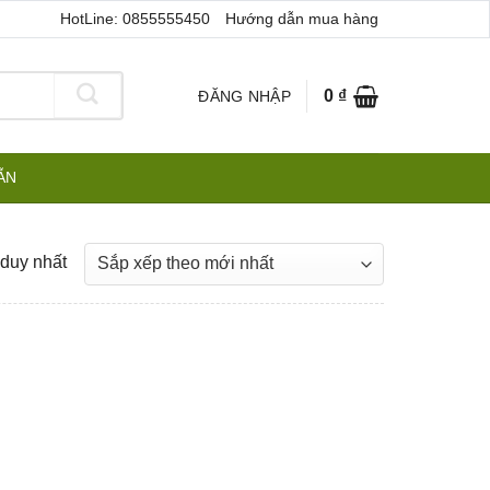
HotLine: 0855555450
Hướng dẫn mua hàng
0
₫
ĐĂNG NHẬP
ẪN
 duy nhất