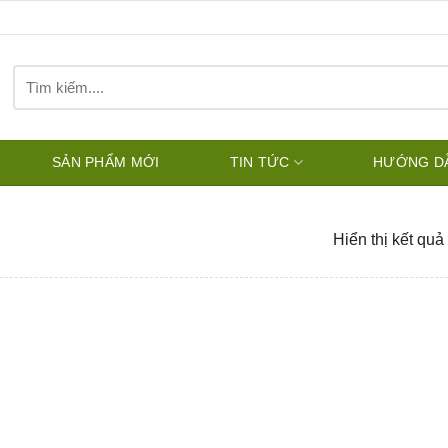
Tìm
kiếm:
SẢN PHẨM MỚI
TIN TỨC
HƯỚNG D
Hiển thị kết quả