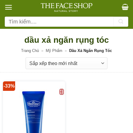
Bỏ
qua
nội
Tìm
dung
kiếm:
dầu xả ngăn rụng tóc
Trang Chủ
»
Mỹ Phẩm
»
Dầu Xả Ngăn Rụng Tóc
-33%