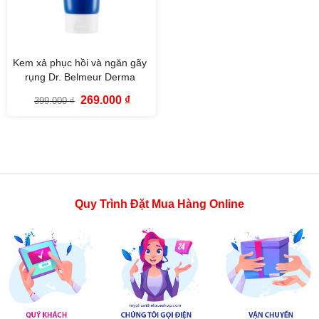
Kem xả phục hồi và ngăn gãy
rụng Dr. Belmeur Derma
Repair Treatment The Face
Giá
Giá
269.000
₫
399.000
₫
Shop (200ml)
gốc
hiện
là:
tại
399.000 ₫.
là:
269.000 ₫.
Quy Trình Đặt Mua Hàng Online