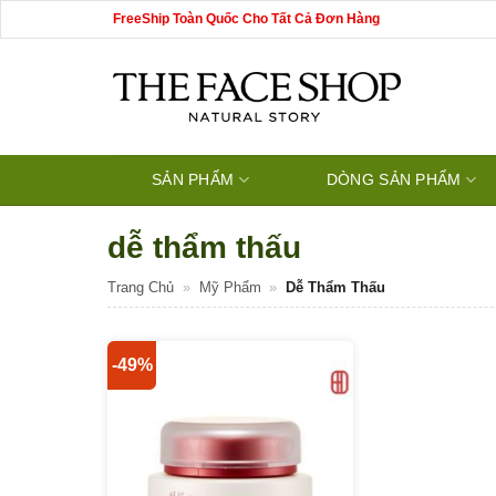
Bỏ
FreeShip Toàn Quốc Cho Tất Cả Đơn Hàng
qua
nội
dung
SẢN PHẨM
DÒNG SẢN PHẨM
dễ thẩm thấu
Trang Chủ
»
Mỹ Phẩm
»
Dễ Thẩm Thấu
-49%