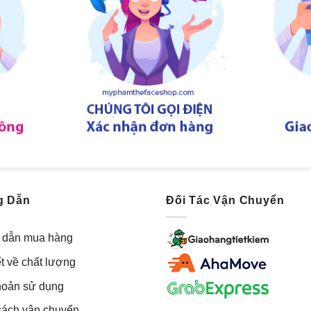
g Dẫn
Đối Tác Vận Chuyển
dẫn mua hàng
t về chất lượng
hoản sử dụng
sách vận chuyển