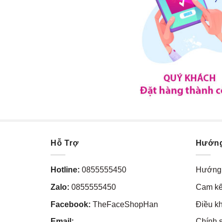
Hỗ Trợ
Hướn
Hotline:
0855555450
Hướng 
Zalo:
0855555450
Cam kế
Facebook:
TheFaceShopHan
Điều k
Email:
Chính 