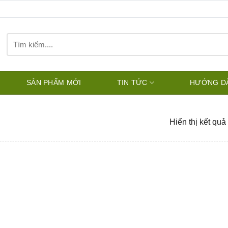
Tìm
kiếm:
SẢN PHẨM MỚI
TIN TỨC
HƯỚNG D
Hiển thị kết quả