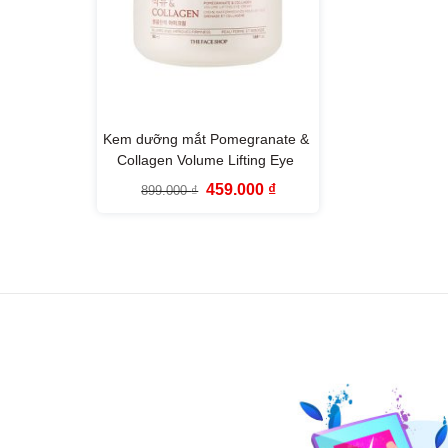
Kem dưỡng mắt Pomegranate &
Collagen Volume Lifting Eye
Cream The Face Shop 50ml
Giá
Giá
459.000
₫
899.000
₫
gốc
hiện
là:
tại
899.000 ₫.
là:
459.000 ₫.