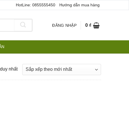
HotLine: 0855555450
Hướng dẫn mua hàng
0
₫
ĐĂNG NHẬP
ẪN
 duy nhất