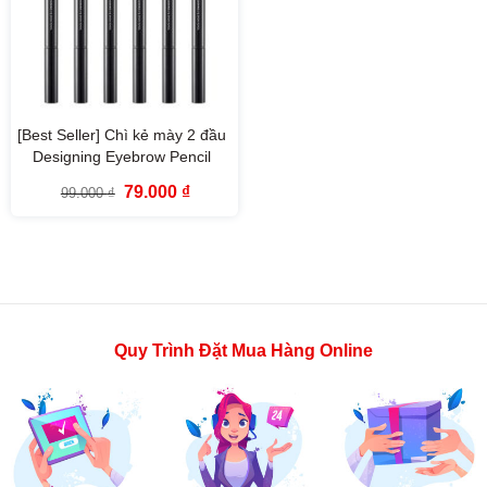
[Best Seller] Chì kẻ mày 2 đầu
Designing Eyebrow Pencil
fgmt The Face Shop
Giá
Giá
79.000
₫
99.000
₫
gốc
hiện
là:
tại
99.000 ₫.
là:
79.000 ₫.
Quy Trình Đặt Mua Hàng Online