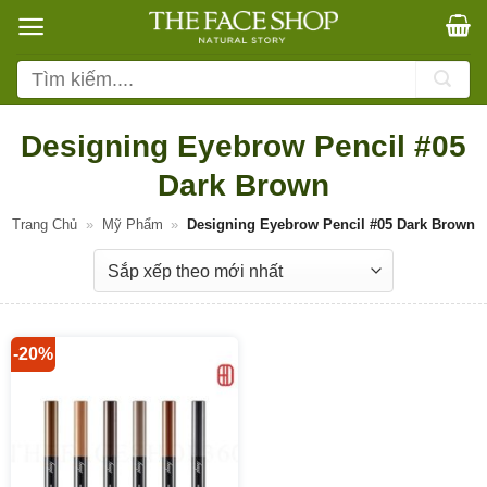
Bỏ
qua
nội
Tìm
dung
kiếm:
Designing Eyebrow Pencil #05
Dark Brown
Trang Chủ
»
Mỹ Phẩm
»
Designing Eyebrow Pencil #05 Dark Brown
-20%