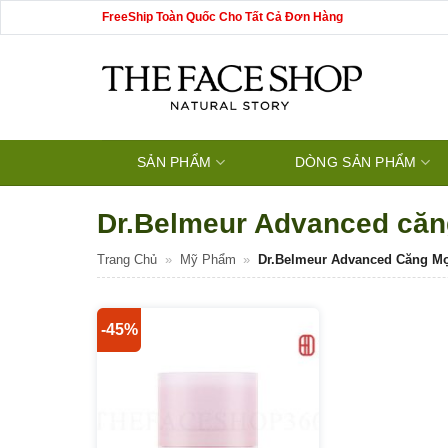
Bỏ
FreeShip Toàn Quốc Cho Tất Cả Đơn Hàng
qua
nội
dung
SẢN PHẨM
DÒNG SẢN PHẨM
Dr.Belmeur Advanced că
Trang Chủ
»
Mỹ Phẩm
»
Dr.Belmeur Advanced Căng M
-45%