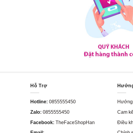
Hỗ Trợ
Hướn
Hotline:
0855555450
Hướng 
Zalo:
0855555450
Cam kế
Facebook:
TheFaceShopHan
Điều k
Email:
Chính 