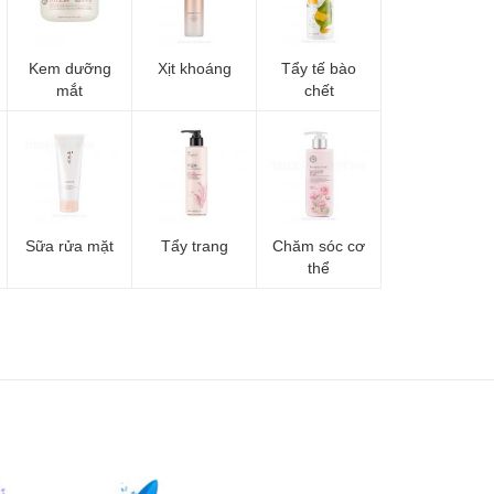
Kem dưỡng
Xịt khoáng
Tẩy tế bào
mắt
chết
Sữa rửa mặt
Tẩy trang
Chăm sóc cơ
thể