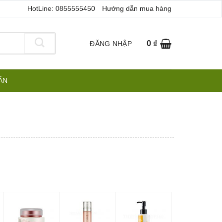
HotLine: 0855555450
Hướng dẫn mua hàng
0
₫
ĐĂNG NHẬP
ẪN