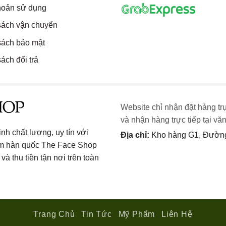
hoản sử dụng
sách vận chuyển
sách bảo mật
ách đổi trả
Website chỉ nhận đặt hàng tr
và nhận hàng trực tiếp tại vă
h chất lượng, uy tín với
Địa chỉ:
Kho hàng G1, Đường 
ẩm hàn quốc The Face Shop
và thu tiền tận nơi trên toàn
Trang Chủ
Tin Tức
Mỹ Phẩm
Liên Hệ