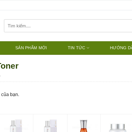
Tìm
kiếm:
SẢN PHẨM MỚI
TIN TỨC
HƯỚNG D
Toner
r
 của bạn.