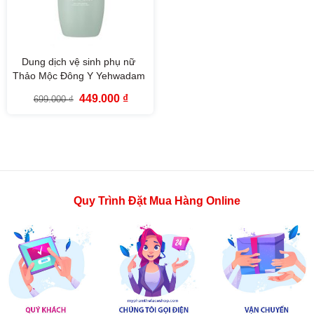
Dung dịch vệ sinh phụ nữ
Thảo Mộc Đông Y Yehwadam
Mild Vegan Intimate Wash
Giá
Giá
449.000
₫
699.000
₫
(200ml)
gốc
hiện
là:
tại
699.000 ₫.
là:
449.000 ₫.
Quy Trình Đặt Mua Hàng Online