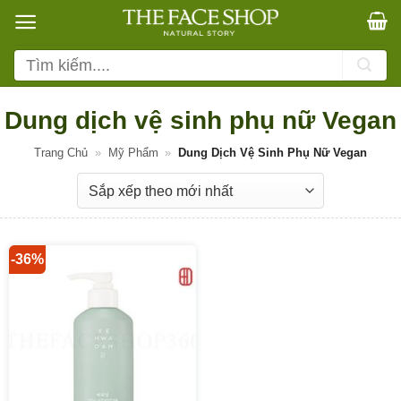
Bỏ
qua
nội
Tìm
dung
kiếm:
Dung dịch vệ sinh phụ nữ Vegan
Trang Chủ
»
Mỹ Phẩm
»
Dung Dịch Vệ Sinh Phụ Nữ Vegan
-36%