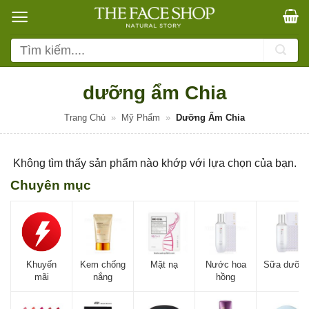
Bỏ
qua
nội
Tìm
dung
kiếm:
dưỡng ẩm Chia
Trang Chủ
»
Mỹ Phẩm
»
Dưỡng Ẩm Chia
Không tìm thấy sản phẩm nào khớp với lựa chọn của bạn.
Chuyên mục
Khuyến
Kem chống
Mặt nạ
Nước hoa
Sữa dưỡn
mãi
nắng
hồng