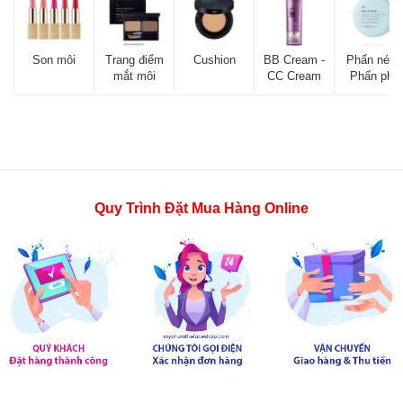
Son môi
Trang điểm
Cushion
BB Cream -
Phấn nén -
mắt môi
CC Cream
Phấn phủ
Quy Trình Đặt Mua Hàng Online