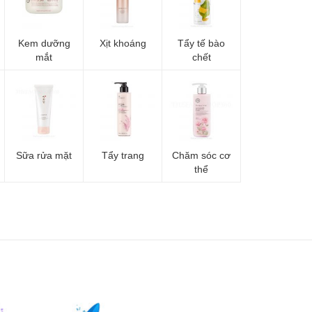
Kem dưỡng
Xịt khoáng
Tẩy tế bào
mắt
chết
Sữa rửa mặt
Tẩy trang
Chăm sóc cơ
thể