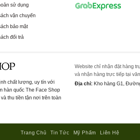
hoản sử dụng
sách vận chuyển
sách bảo mật
ách đổi trả
Website chỉ nhận đặt hàng tr
và nhận hàng trực tiếp tại vă
h chất lượng, uy tín với
Địa chỉ:
Kho hàng G1, Đường 
ẩm hàn quốc The Face Shop
và thu tiền tận nơi trên toàn
Trang Chủ
Tin Tức
Mỹ Phẩm
Liên Hệ