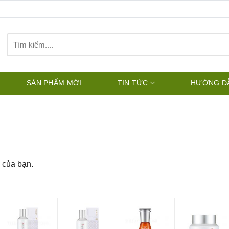
Tìm
kiếm:
SẢN PHẨM MỚI
TIN TỨC
HƯỚNG D
 của bạn.