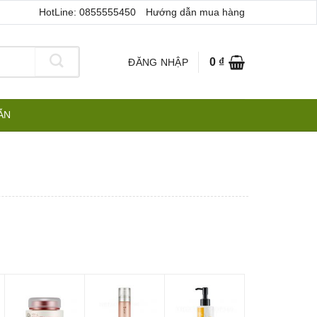
HotLine: 0855555450
Hướng dẫn mua hàng
0
₫
ĐĂNG NHẬP
ẪN