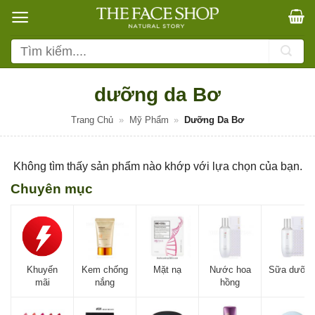
Bỏ
qua
nội
Tìm
dung
kiếm:
dưỡng da Bơ
Trang Chủ
»
Mỹ Phẩm
»
Dưỡng Da Bơ
Không tìm thấy sản phẩm nào khớp với lựa chọn của bạn.
Chuyên mục
Khuyến
Kem chống
Mặt nạ
Nước hoa
Sữa dưỡn
mãi
nắng
hồng