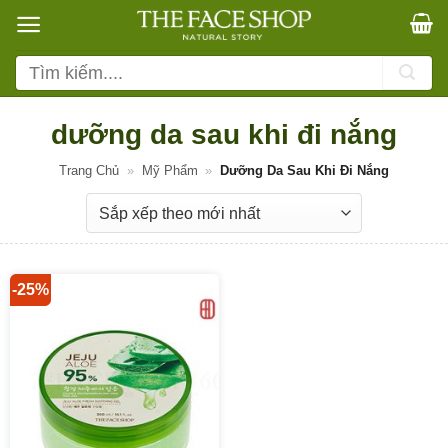
Bỏ
qua
nội
Tìm
dung
kiếm:
dưỡng da sau khi đi nắng
Trang Chủ
»
Mỹ Phẩm
»
Dưỡng Da Sau Khi Đi Nắng
-25%