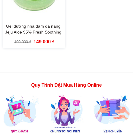
Gel dưỡng nha đam đa năng
Jeju Aloe 95% Fresh Soothing
Gel The Face Shop (300ml)
Giá
Giá
149.000
₫
199.000
₫
gốc
hiện
là:
tại
199.000 ₫.
là:
149.000 ₫.
Quy Trình Đặt Mua Hàng Online