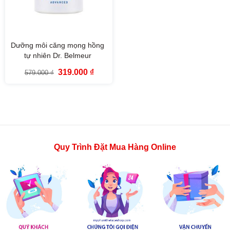
Dưỡng môi căng mọng hồng
tự nhiên Dr. Belmeur
Advanced Pink Lipcerin 15ml
Giá
Giá
319.000
₫
579.000
₫
gốc
hiện
là:
tại
579.000 ₫.
là:
319.000 ₫.
Quy Trình Đặt Mua Hàng Online