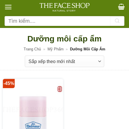
Bỏ
qua
nội
Tìm
dung
kiếm:
Dưỡng môi cấp ẩm
Trang Chủ
»
Mỹ Phẩm
»
Dưỡng Môi Cấp Ẩm
-45%