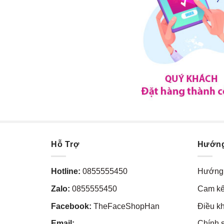
Hỗ Trợ
Hướn
Hotline:
0855555450
Hướng 
Zalo:
0855555450
Cam kế
Facebook:
TheFaceShopHan
Điều k
Email:
Chính 