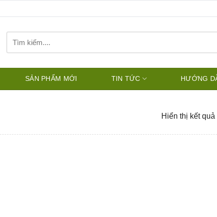
Tìm
kiếm:
SẢN PHẨM MỚI
TIN TỨC
HƯỚNG D
Hiển thị kết quả