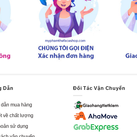
g Dẫn
Đối Tác Vận Chuyển
dẫn mua hàng
t về chất lượng
hoản sử dụng
sách vận chuyển