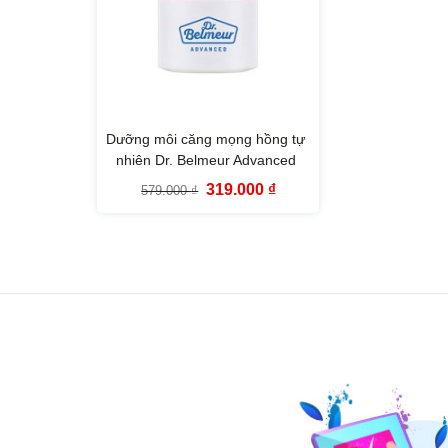
Dưỡng môi căng mọng hồng tự
nhiên Dr. Belmeur Advanced
Pink Lipcerin 15ml
Giá
Giá
319.000
₫
579.000
₫
gốc
hiện
là:
tại
579.000 ₫.
là:
319.000 ₫.