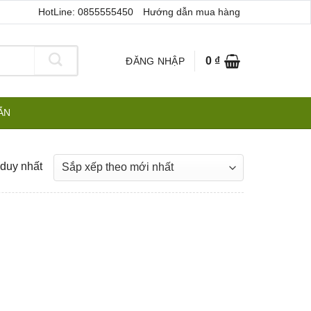
HotLine: 0855555450
Hướng dẫn mua hàng
0
₫
ĐĂNG NHẬP
ẪN
 duy nhất