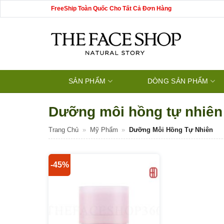
Bỏ
FreeShip Toàn Quốc Cho Tất Cả Đơn Hàng
qua
nội
dung
SẢN PHẨM
DÒNG SẢN PHẨM
Dưỡng môi hồng tự nhiên
Trang Chủ
»
Mỹ Phẩm
»
Dưỡng Môi Hồng Tự Nhiên
-45%