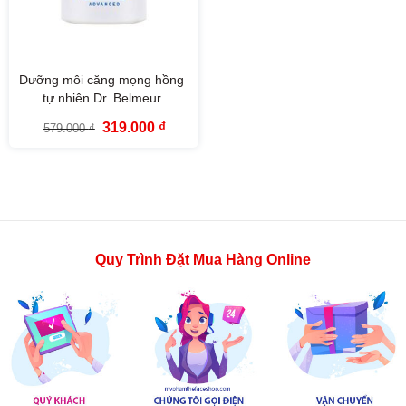
Dưỡng môi căng mọng hồng
tự nhiên Dr. Belmeur
Advanced Pink Lipcerin 15ml
Giá
Giá
319.000
₫
579.000
₫
gốc
hiện
là:
tại
579.000 ₫.
là:
319.000 ₫.
Quy Trình Đặt Mua Hàng Online