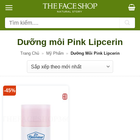
Bỏ
qua
nội
Tìm
dung
kiếm:
Dưỡng môi Pink Lipcerin
Trang Chủ
»
Mỹ Phẩm
»
Dưỡng Môi Pink Lipcerin
-45%