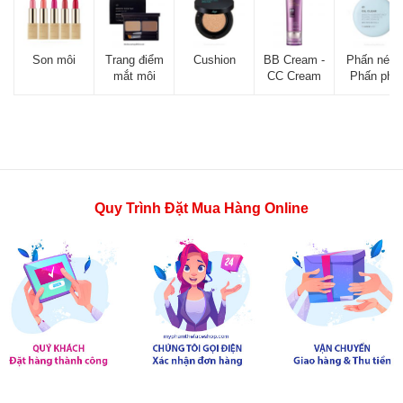
Son môi
Trang điểm
Cushion
BB Cream -
Phấn nén -
mắt môi
CC Cream
Phấn phủ
Quy Trình Đặt Mua Hàng Online