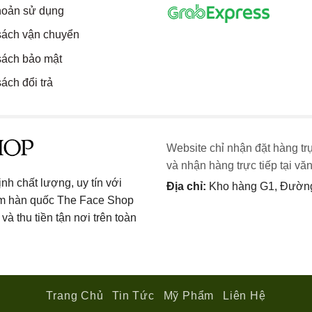
hoản sử dụng
sách vận chuyển
sách bảo mật
ách đổi trả
Website chỉ nhận đặt hàng tr
và nhận hàng trực tiếp tại vă
h chất lượng, uy tín với
Địa chỉ:
Kho hàng G1, Đường 
ẩm hàn quốc The Face Shop
và thu tiền tận nơi trên toàn
Trang Chủ
Tin Tức
Mỹ Phẩm
Liên Hệ