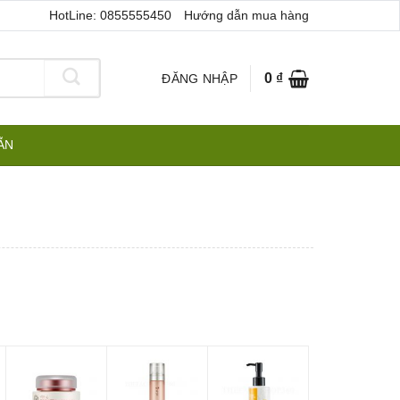
HotLine: 0855555450
Hướng dẫn mua hàng
0
₫
ĐĂNG NHẬP
ẪN