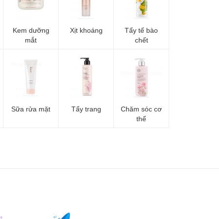
Kem dưỡng
Xịt khoáng
Tẩy tế bào
mắt
chết
Sữa rửa mặt
Tẩy trang
Chăm sóc cơ
thể