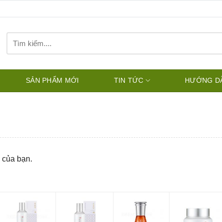
Tìm
kiếm:
SẢN PHẨM MỚI
TIN TỨC
HƯỚNG D
 của bạn.