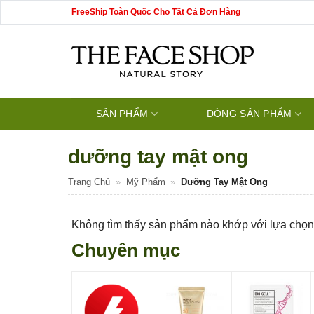
Bỏ
FreeShip Toàn Quốc Cho Tất Cả Đơn Hàng
qua
nội
dung
SẢN PHẨM
DÒNG SẢN PHẨM
dưỡng tay mật ong
Trang Chủ
»
Mỹ Phẩm
»
Dưỡng Tay Mật Ong
Không tìm thấy sản phẩm nào khớp với lựa chọn
Chuyên mục