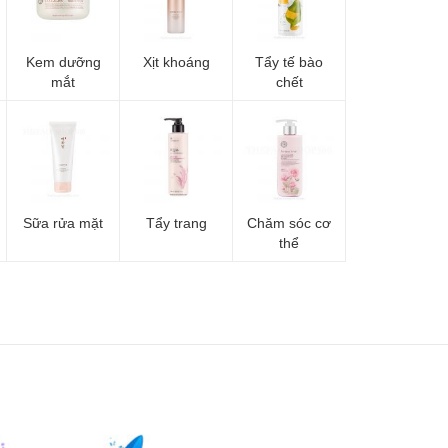
Kem dưỡng
Xịt khoáng
Tẩy tế bào
mắt
chết
Sữa rửa mặt
Tẩy trang
Chăm sóc cơ
thể