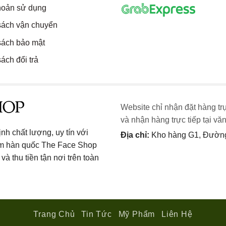
hoản sử dụng
sách vận chuyển
sách bảo mật
ách đổi trả
Website chỉ nhận đặt hàng tr
và nhận hàng trực tiếp tại vă
h chất lượng, uy tín với
Địa chỉ:
Kho hàng G1, Đường 
ẩm hàn quốc The Face Shop
và thu tiền tận nơi trên toàn
Trang Chủ
Tin Tức
Mỹ Phẩm
Liên Hệ