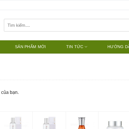
Tìm
kiếm:
SẢN PHẨM MỚI
TIN TỨC
HƯỚNG D
 của bạn.