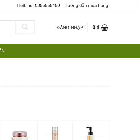
HotLine: 0855555450
Hướng dẫn mua hàng
0
₫
ĐĂNG NHẬP
ẪN