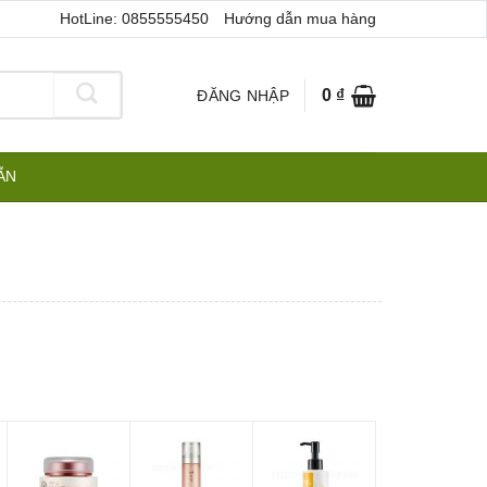
HotLine: 0855555450
Hướng dẫn mua hàng
0
₫
ĐĂNG NHẬP
ẪN