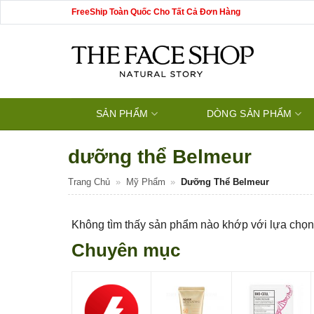
Bỏ
FreeShip Toàn Quốc Cho Tất Cả Đơn Hàng
qua
nội
dung
SẢN PHẨM
DÒNG SẢN PHẨM
dưỡng thể Belmeur
Trang Chủ
»
Mỹ Phẩm
»
Dưỡng Thể Belmeur
Không tìm thấy sản phẩm nào khớp với lựa chọn
Chuyên mục