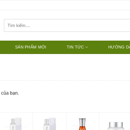
Tìm
kiếm:
SẢN PHẨM MỚI
TIN TỨC
HƯỚNG D
 của bạn.