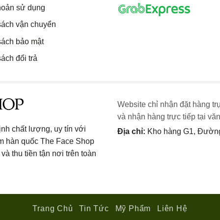
hoản sử dụng
sách vận chuyển
sách bảo mật
ách đổi trả
Website chỉ nhận đặt hàng tr
và nhận hàng trực tiếp tại vă
h chất lượng, uy tín với
Địa chỉ:
Kho hàng G1, Đường 
ẩm hàn quốc The Face Shop
và thu tiền tận nơi trên toàn
Trang Chủ
Tin Tức
Mỹ Phẩm
Liên Hệ