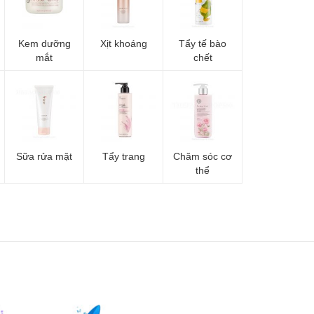
Kem dưỡng
Xịt khoáng
Tẩy tế bào
mắt
chết
Sữa rửa mặt
Tẩy trang
Chăm sóc cơ
thể