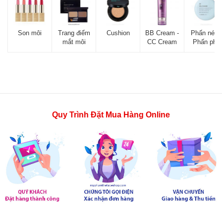
Son môi
Trang điểm
Cushion
BB Cream -
Phấn nén -
mắt môi
CC Cream
Phấn phủ
Quy Trình Đặt Mua Hàng Online