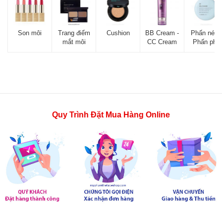
Son môi
Trang điểm
Cushion
BB Cream -
Phấn nén -
mắt môi
CC Cream
Phấn phủ
Quy Trình Đặt Mua Hàng Online