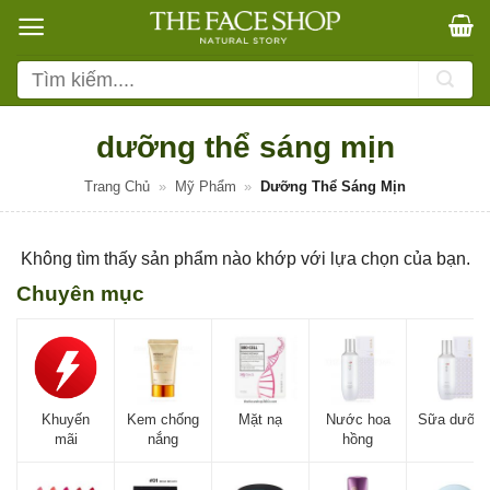
Bỏ
qua
nội
Tìm
dung
kiếm:
dưỡng thể sáng mịn
Trang Chủ
»
Mỹ Phẩm
»
Dưỡng Thể Sáng Mịn
Không tìm thấy sản phẩm nào khớp với lựa chọn của bạn.
Chuyên mục
Khuyến
Kem chống
Mặt nạ
Nước hoa
Sữa dưỡn
mãi
nắng
hồng