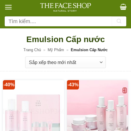
Bỏ
qua
nội
Tìm
dung
kiếm:
Emulsion Cấp nước
Trang Chủ
»
Mỹ Phẩm
»
Emulsion Cấp Nước
-40%
-43%