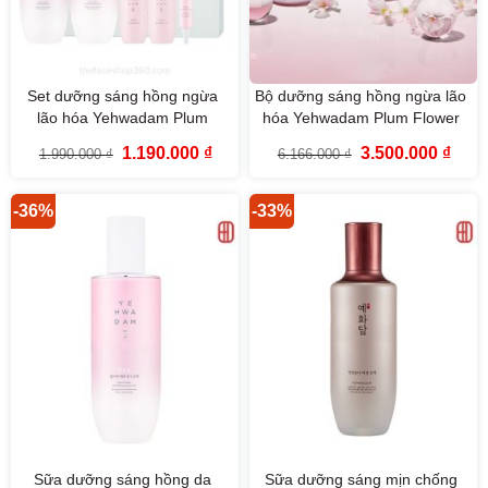
Set dưỡng sáng hồng ngừa
Bộ dưỡng sáng hồng ngừa lão
lão hóa Yehwadam Plum
hóa Yehwadam Plum Flower
Flower Revitalizing Duo Set
Revitalizing The Face Shop
Giá
Giá
Giá
Giá
1.190.000
₫
3.500.000
₫
1.990.000
₫
6.166.000
₫
(6SP)
(5SP)
gốc
hiện
gốc
hiện
là:
tại
là:
tại
1.990.000 ₫.
là:
6.166.000 ₫.
là:
1.190.000 ₫.
3.500
-36%
-33%
Sữa dưỡng sáng hồng da
Sữa dưỡng sáng mịn chống