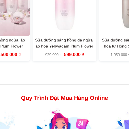
hồng ngừa lão
Sữa dưỡng sáng hồng da ngừa
Sữa dưỡng sán
Plum Flower
lão hóa Yehwadam Plum Flower
hóa từ Hồng
he Face Shop
Revitalizing Emulsion (140ml)
Heaven Gr
iá
Giá
Giá
Giá
.500.000
₫
599.000
₫
929.000
₫
1.050.000
P)
Rejuvenating 
ốc
hiện
gốc
hiện
:
tại
là:
tại
.166.000 ₫.
là:
929.000 ₫.
là:
3.500.000 ₫.
599.000 ₫.
Quy Trình Đặt Mua Hàng Online