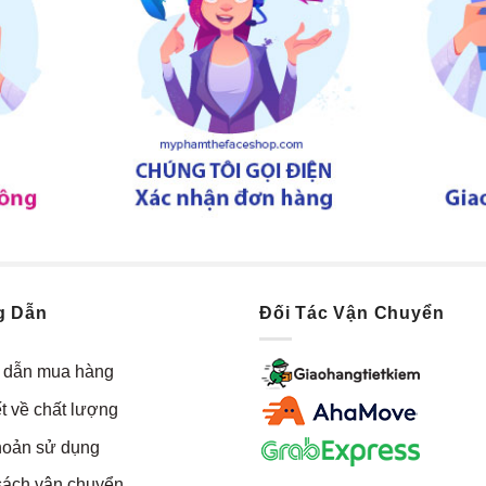
g Dẫn
Đối Tác Vận Chuyển
dẫn mua hàng
t về chất lượng
hoản sử dụng
sách vận chuyển