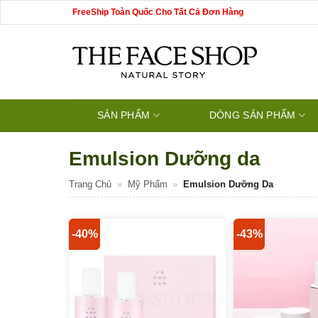
Bỏ
FreeShip Toàn Quốc Cho Tất Cả Đơn Hàng
qua
nội
dung
SẢN PHẨM
DÒNG SẢN PHẨM
Emulsion Dưỡng da
Trang Chủ
»
Mỹ Phẩm
»
Emulsion Dưỡng Da
-40%
-43%