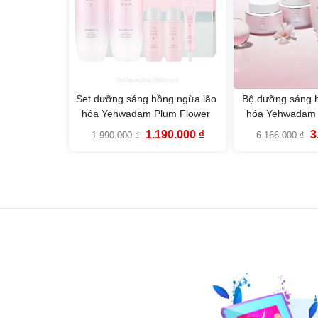
Set dưỡng sáng hồng ngừa lão
Bộ dưỡng sáng 
hóa Yehwadam Plum Flower
hóa Yehwadam 
Revitalizing Duo Set (6SP)
Revitalizing T
Giá
Giá
G
1.190.000
₫
3
1.990.000
₫
6.166.000
₫
(5S
gốc
hiện
g
là:
tại
là
1.990.000 ₫.
là:
6
1.190.000 ₫.