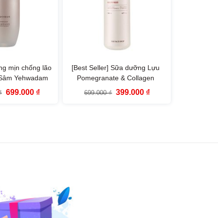
g mịn chống lão
[Best Seller] Sữa dưỡng Lựu
 Sâm Yehwadam
Pomegranate & Collagen
ade Ginseng
Volume Lifting Emulsion (140ml)
Giá
Giá
Giá
Giá
699.000
₫
399.000
₫
₫
699.000
₫
Emulsion (140ml)
gốc
hiện
gốc
hiện
là:
tại
là:
tại
1.050.000 ₫.
là:
699.000 ₫.
là:
699.000 ₫.
399.000 ₫.