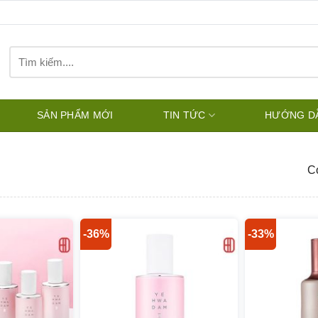
Tìm
kiếm:
SẢN PHẨM MỚI
TIN TỨC
HƯỚNG D
Có
-36%
-33%