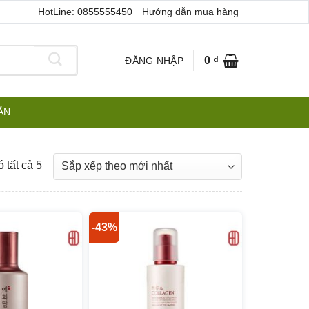
HotLine: 0855555450
Hướng dẫn mua hàng
0
₫
ĐĂNG NHẬP
ẪN
Đã
 tất cả 5
sắp
xếp
theo
-43%
mới
nhất