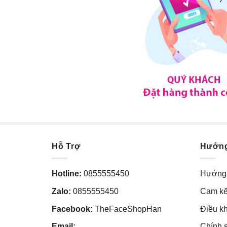
Hỗ Trợ
Hướn
Hotline:
0855555450
Hướng 
Zalo:
0855555450
Cam kế
Facebook:
TheFaceShopHan
Điều k
Email:
Chính 