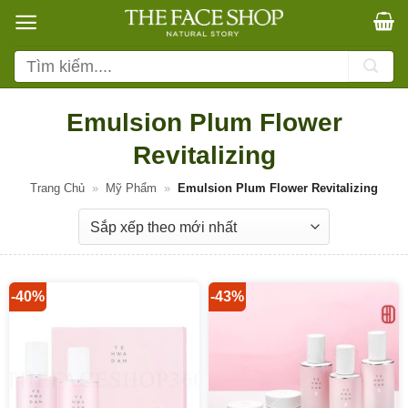
Bỏ
qua
nội
Tìm
dung
kiếm:
Emulsion Plum Flower
Revitalizing
Trang Chủ
»
Mỹ Phẩm
»
Emulsion Plum Flower Revitalizing
-40%
-43%