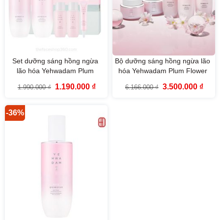
Set dưỡng sáng hồng ngừa
Bộ dưỡng sáng hồng ngừa lão
lão hóa Yehwadam Plum
hóa Yehwadam Plum Flower
Flower Revitalizing Duo Set
Revitalizing The Face Shop
Giá
Giá
Giá
Giá
1.190.000
₫
3.500.000
₫
1.990.000
₫
6.166.000
₫
(6SP)
(5SP)
gốc
hiện
gốc
hiện
là:
tại
là:
tại
1.990.000 ₫.
là:
6.166.000 ₫.
là:
1.190.000 ₫.
3.500
-36%