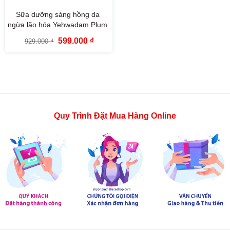
Sữa dưỡng sáng hồng da
ngừa lão hóa Yehwadam Plum
Flower Revitalizing Emulsion
Giá
Giá
599.000
₫
929.000
₫
(140ml)
gốc
hiện
là:
tại
929.000 ₫.
là:
599.000 ₫.
Quy Trình Đặt Mua Hàng Online